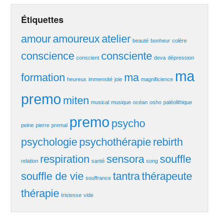
Étiquettes
amour
amoureux
atelier
beauté
bonheur
colère
conscience
consciente
conscient
deva
dépression
ma
formation
ma
heureux
immensité
joie
magnificience
premo
miten
musical
musique
océan
osho
paléolithique
premo
psycho
peine
pierre
premal
psychologie
psychothérapie
rebirth
respiration
sensora
souffle
relation
santé
song
souffle de vie
tantra
thérapeute
souffrance
thérapie
tristesse
vide