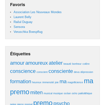
Favoris
Association Les Nouveaux Mondes
Laurent Belly
Raôul Duguay
Sensora
Veruschka Boespflug
Étiquettes
amour
amoureux
atelier
beauté
bonheur
colère
conscience
consciente
conscient
deva
dépression
ma
formation
ma
heureux
immensité
joie
magnificience
premo
miten
musical
musique
océan
osho
paléolithique
premo
psycho
peine
pierre
premal