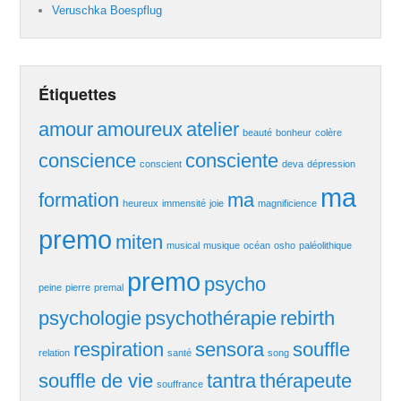
Veruschka Boespflug
Étiquettes
amour
amoureux
atelier
beauté
bonheur
colère
conscience
consciente
conscient
deva
dépression
ma
formation
ma
heureux
immensité
joie
magnificience
premo
miten
musical
musique
océan
osho
paléolithique
premo
psycho
peine
pierre
premal
psychologie
psychothérapie
rebirth
respiration
sensora
souffle
relation
santé
song
souffle de vie
tantra
thérapeute
souffrance