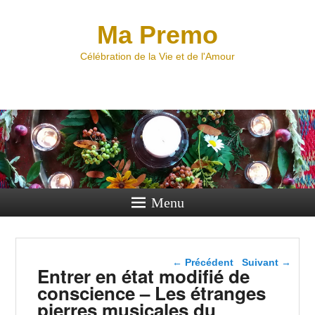
Ma Premo
Célébration de la Vie et de l'Amour
Menu
Navigation dans les
←
Précédent
Suivant
→
Entrer en état modifié de
articles
conscience – Les étranges
pierres musicales du