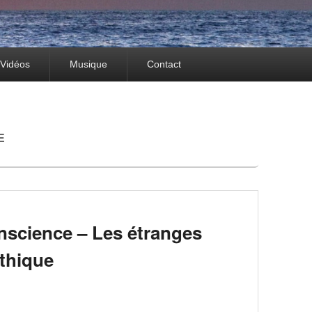
Vidéos
Musique
Contact
E
onscience – Les étranges
ithique