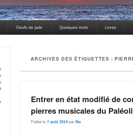
Oeufs de jade
Quelques mots
Livres
ARCHIVES DES ÉTIQUETTES :
PIERR
é
r
e
t
Entrer en état modifié de c
r
pierres musicales du Paléol
Publié le
7 août 2014
par
Ma