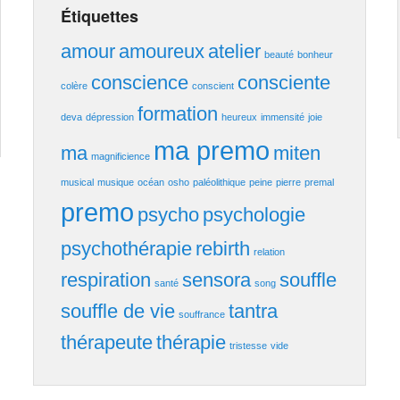
Étiquettes
amour
amoureux
atelier
beauté
bonheur
conscience
consciente
colère
conscient
formation
deva
dépression
heureux
immensité
joie
ma premo
ma
miten
magnificience
musical
musique
océan
osho
paléolithique
peine
pierre
premal
premo
psycho
psychologie
psychothérapie
rebirth
relation
respiration
sensora
souffle
santé
song
souffle de vie
tantra
souffrance
thérapeute
thérapie
tristesse
vide