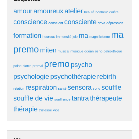
amour
amoureux
atelier
beauté
bonheur
colère
conscience
consciente
conscient
deva
dépression
ma
formation
ma
heureux
immensité
joie
magnificience
premo
miten
musical
musique
océan
osho
paléolithique
premo
psycho
peine
pierre
premal
psychologie
psychothérapie
rebirth
respiration
sensora
souffle
relation
santé
song
souffle de vie
tantra
thérapeute
souffrance
thérapie
tristesse
vide