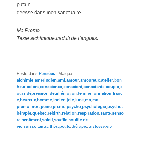
putain,
déesse dans mon sanctuaire.
Ma Premo
Texte alchimique,traduit de l’anglais.
Posté dans
Pensées
|
Marqué
alchimie
,
amérindien
,
ami
,
amour
,
amoureux
,
atelier
,
bon
heur
,
colère
,
conscience
,
conscient
,
consciente
,
couple
,
c
ours
,
dépression
,
deuil
,
émotion
,
femme
,
formation
,
franc
e
,
heureux
,
homme
,
indien
,
joie
,
lune
,
ma
,
ma
premo
,
mort
,
peine
,
premo
,
psycho
,
psychologie
,
psychot
hérapie
,
quebec
,
rebirth
,
relation
,
respiration
,
santé
,
senso
ra
,
sentiment
,
soleil
,
souffle
,
souffle de
vie
,
suisse
,
tantra
,
thérapeute
,
thérapie
,
tristesse
,
vie