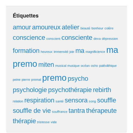
Étiquettes
amour
amoureux
atelier
beauté
bonheur
colère
conscience
consciente
conscient
deva
dépression
ma
formation
ma
heureux
immensité
joie
magnificience
premo
miten
musical
musique
océan
osho
paléolithique
premo
psycho
peine
pierre
premal
psychologie
psychothérapie
rebirth
respiration
sensora
souffle
relation
santé
song
souffle de vie
tantra
thérapeute
souffrance
thérapie
tristesse
vide