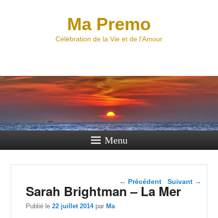
Ma Premo
Célébration de la Vie et de l'Amour
Menu
Navigation dans les
←
Précédent
Suivant
→
Sarah Brightman – La Mer
articles
Publié le
22 juillet 2014
par
Ma