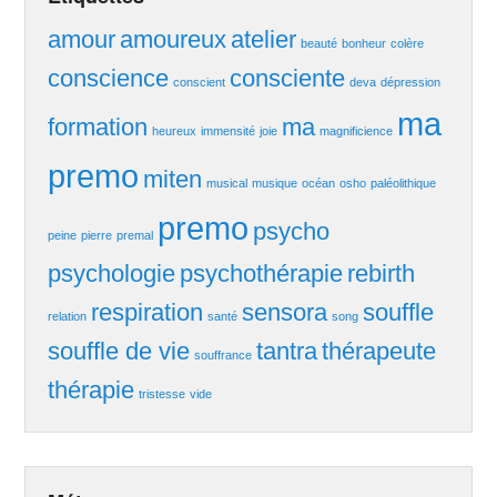
amour
amoureux
atelier
beauté
bonheur
colère
conscience
consciente
conscient
deva
dépression
ma
formation
ma
heureux
immensité
joie
magnificience
premo
miten
musical
musique
océan
osho
paléolithique
premo
psycho
peine
pierre
premal
psychologie
psychothérapie
rebirth
respiration
sensora
souffle
relation
santé
song
souffle de vie
tantra
thérapeute
souffrance
thérapie
tristesse
vide