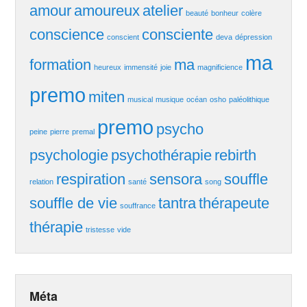
amour
amoureux
atelier
beauté
bonheur
colère
conscience
consciente
conscient
deva
dépression
ma
formation
ma
heureux
immensité
joie
magnificience
premo
miten
musical
musique
océan
osho
paléolithique
premo
psycho
peine
pierre
premal
psychologie
psychothérapie
rebirth
respiration
sensora
souffle
relation
santé
song
souffle de vie
tantra
thérapeute
souffrance
thérapie
tristesse
vide
Méta