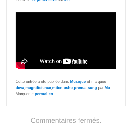
Cette entrée a été publiée dans
Musique
et marquée
deva
,
magnificience
,
miten
,
osho
,
premal
,
song
par
Ma
.
Marquer le
permalien
.
Commentaires fermés.