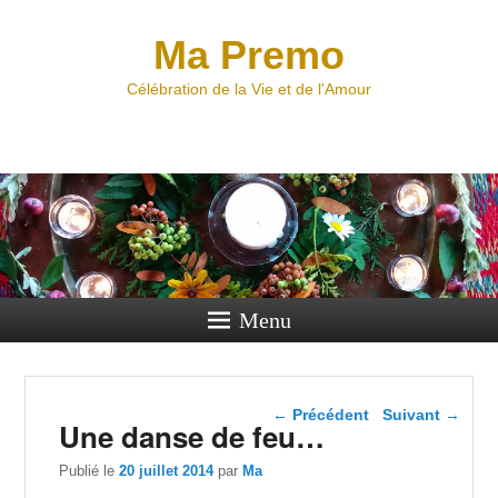
Ma Premo
Célébration de la Vie et de l'Amour
Menu
Navigation dans les
←
Précédent
Suivant
→
Une danse de feu…
articles
Publié le
20 juillet 2014
par
Ma