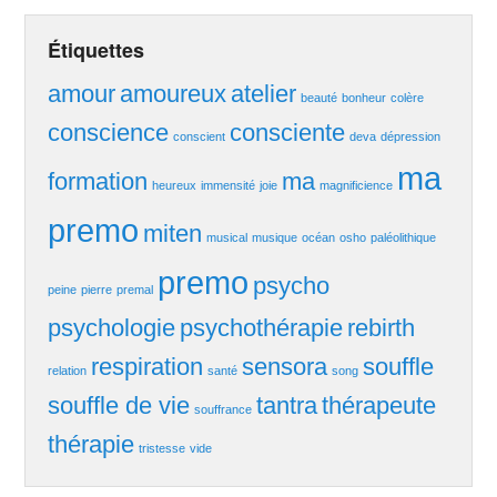
Étiquettes
amour
amoureux
atelier
beauté
bonheur
colère
conscience
consciente
conscient
deva
dépression
ma
formation
ma
heureux
immensité
joie
magnificience
premo
miten
musical
musique
océan
osho
paléolithique
premo
psycho
peine
pierre
premal
psychologie
psychothérapie
rebirth
respiration
sensora
souffle
relation
santé
song
souffle de vie
tantra
thérapeute
souffrance
thérapie
tristesse
vide